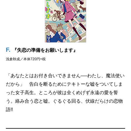
F.
『失恋の準備をお願いします』
浅倉秋成／本体720円+税
「あなたとはお付き合いできません──わたし、魔法使い
だから」 告白を断るためにテキトーな嘘をついてしま
った女子高生。ところが彼は全くめげず永遠の愛を誓
う。絡み合う恋と嘘。ぐるぐる回る、伏線だらけの恋物
語!!