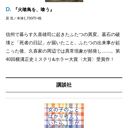
D.
『火喰鳥を、喰う』
原 浩／本体1,700円+税
信州で暮らす久喜雄司に起きたふたつの異変。墓石の破
壊と「死者の日記」が届いたこと。ふたつの出来事が起
こった後、久喜家の周辺では異常現象が頻発し……。第
40回横溝正史ミステリ&ホラー大賞〈大賞〉受賞作！
講談社