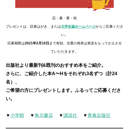
応・募・要・領
プレゼントは、読者はがき、または
大学生協ホームページ
からご応募くださ
い。
応募期限は
2021年2月10日
まで有効。当選の発表は発送をもってかえさせ
ていただきます。
出版社より最新刊&既刊のおすすめ本をご紹介。
さらに、ご紹介した本A〜Hをそれぞれ3名ずつ（計24
名）、
ご希望の方にプレゼントします。ふるってご応募くださ
い。
▼
小学館
▼
角川書店
▼
講談社
▼
青春出版社