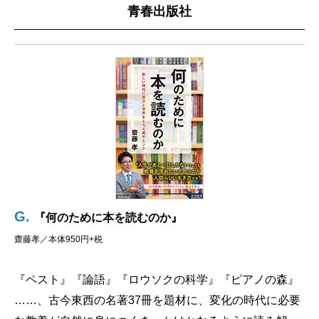
青春出版社
G
.
『何のために本を読むのか』
齋藤孝／本体950円+税
『ペスト』『論語』『ロウソクの科学』『ピアノの森』
……、古今東西の名著37冊を題材に、変化の時代に必要