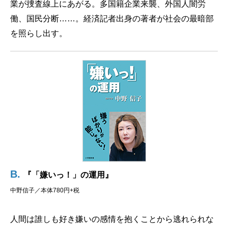
業が捜査線上にあがる。多国籍企業来襲、外国人闇労
働、国民分断……。経済記者出身の著者が社会の最暗部
を照らし出す。
B.
『「嫌いっ！」の運用』
中野信子／本体780円+税
人間は誰しも好き嫌いの感情を抱くことから逃れられな