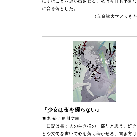
にそのことを思い出させる。私は今日も小さな
に音を落とした。
（立命館大学／りぎ
『少女は夜を綴らない』
逸木 裕／角川文庫
日記は書く人の生き様の一部だと思う。好き
とや文句を書いて心を落ち着かせる。書き方は