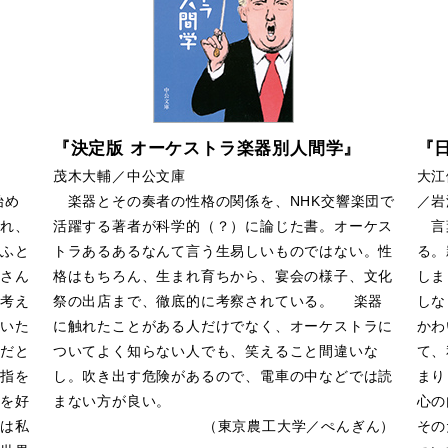
『決定版 オーケストラ楽器別人間学』
『
茂木大輔／中公文庫
大江
始め
楽器とその奏者の性格の関係を、NHK交響楽団で
／岩
れ、
活躍する著者が科学的（？）に論じた書。オーケス
言葉
ふと
トラあるあるなんて言う生易しいものではない。性
る。
さん
格はもちろん、生まれ育ちから、宴会の様子、文化
しま
考え
祭の出店まで、徹底的に考察されている。 楽器
しな
いた
に触れたことがある人だけでなく、オーケストラに
かわ
だと
ついてよく知らない人でも、笑えること間違いな
て、
指を
し。吹き出す危険があるので、電車の中などでは読
まり
を好
まない方が良い。
心の
は私
（東京農工大学／ぺんぎん）
その