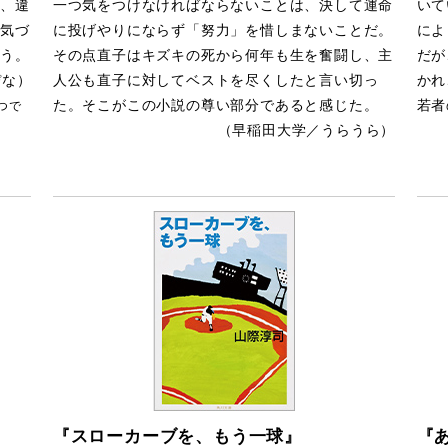
、違
一つ気をつけなければならないことは、決して運命
いて
気づ
に投げやりにならず「努力」を惜しまないことだ。
によ
う。
その点直子はキズキの死から何年も生を奮闘し、主
だが
ぴな）
人公も直子に対してベストを尽くしたと言い切っ
かれ
た。そこがこの小説の尊い部分であると感じた。
若者
つで
（早稲田大学／うらうら）
『スローカーブを、もう一球』
『