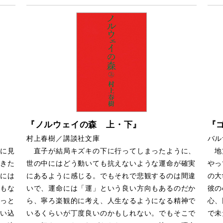
『ノルウェイの森 上・下』
『
村上春樹／講談社文庫
バル
に見
直子が結局キズキの下に行ってしまったように、
地方
きた
世の中にはどう動いても抗えないような運命が確実
やっ
には
にあるように感じる。でもそれで悲観するのは間違
の大
もな
いで、運命には「運」という良い方向もあるのだか
彼の
っと
ら、寧ろ楽観的に考え、人生なるようになる精神で
心、
い込
いるくらいが丁度良いのかもしれない。でもそこで
で未