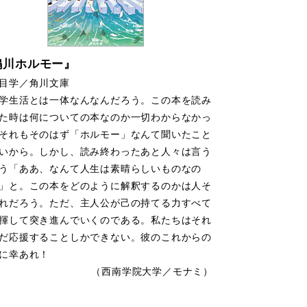
鴨川ホルモー』
目学／角川文庫
生活とは一体なんなんだろう。この本を読み
た時は何についての本なのか一切わからなかっ
それもそのはず「ホルモー」なんて聞いたこと
いから。しかし、読み終わったあと人々は言う
う「ああ、なんて人生は素晴らしいものなの
」と。この本をどのように解釈するのかは人そ
れだろう。ただ、主人公が己の持てる力すべて
揮して突き進んでいくのである。私たちはそれ
だ応援することしかできない。彼のこれからの
に幸あれ！
（西南学院大学／モナミ）