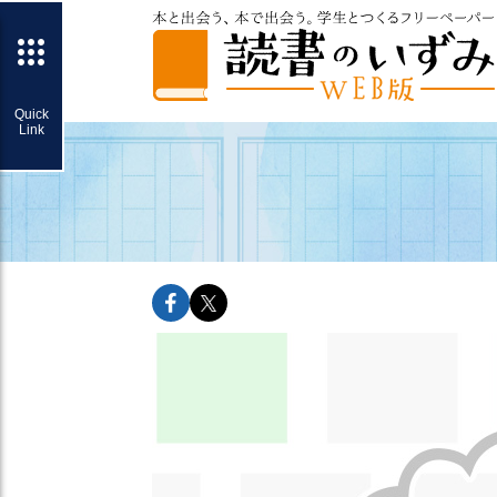
facebookでshareできます
twitterでshareできます