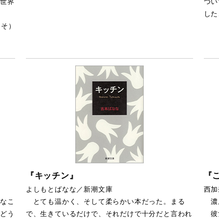
世界
つい
した
たそ）
『キッチン』
『
よしもとばなな／新潮文庫
西加
なこ
とても温かく、そして柔らかい本だった。まる
濃
どう
で、生きているだけで、それだけで十分だと言われ
彼女