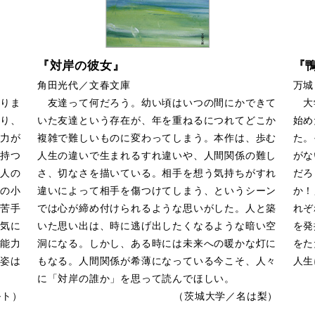
『対岸の彼女』
『
角田光代／文春文庫
万城
りま
友達って何だろう。幼い頃はいつの間にかできて
大学
り、
いた友達という存在が、年を重ねるにつれてどこか
始め
力が
複雑で難しいものに変わってしまう。本作は、歩む
た。
持つ
人生の違いで生まれるすれ違いや、人間関係の難し
がな
人の
さ、切なさを描いている。相手を想う気持ちがすれ
だろ
の小
違いによって相手を傷つけてしまう、というシーン
か！
苦手
では心が締め付けられるような思いがした。人と築
れぞ
気に
いた思い出は、時に逃げ出したくなるような暗い空
を発
能力
洞になる。しかし、ある時には未来への暖かな灯に
をた
姿は
もなる。人間関係が希薄になっている今こそ、人々
人生
に「対岸の誰か」を思って読んでほしい。
ルト）
（茨城大学／名は梨）