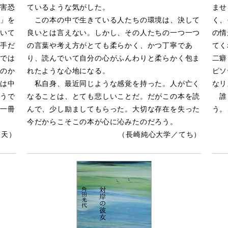
害恐
ているような気がした。
ませ
」を
この本の中で生きている人たちの環境は、決して
く、
いて
良いとは言えない。しかし、その人たちの一つ一つ
の情
手だ
の言葉や考え方がとても柔らかく、かつ丁寧であ
てく
では
り、読んでいて自分の心がふんわりと柔らかく包ま
二癖
のか
れたような心地になる。
ピソ
は中
私自身、最近同じような感覚を持った。人が亡く
なリ
うで
なることは、とても悲しいことだ。だがこの本を読
誰も
一冊
んで、少し励ましてもらった。大切な存在を失った
う。
今だからこそこの本が心に沁みたのだろう。
蒼天）
（長崎純心大学／てち）