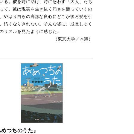
いる。彼を時に助け、時に惑わす「大人」たち
って、彼は現実を生き抜く汚さを纏っていくの
、やはり自らの高潔な良心にどこか後ろ髪を引
、汚くなりきれない。そんな姿に、成長しゆく
のリアルを見たように感じた。
（東京大学／木鶏）
あめつちのうた』