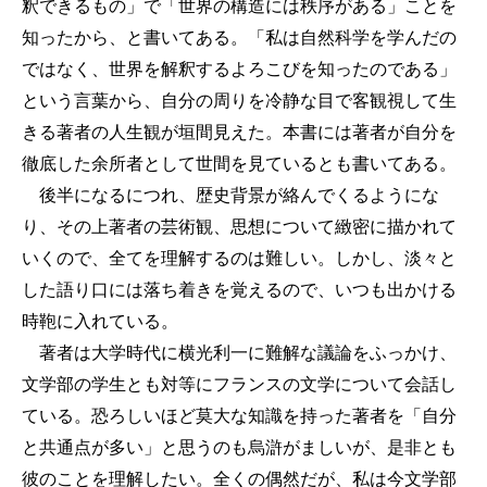
釈できるもの」で「世界の構造には秩序がある」ことを
知ったから、と書いてある。「私は自然科学を学んだの
ではなく、世界を解釈するよろこびを知ったのである」
という言葉から、自分の周りを冷静な目で客観視して生
きる著者の人生観が垣間見えた。本書には著者が自分を
徹底した余所者として世間を見ているとも書いてある。
後半になるにつれ、歴史背景が絡んでくるようにな
り、その上著者の芸術観、思想について緻密に描かれて
いくので、全てを理解するのは難しい。しかし、淡々と
した語り口には落ち着きを覚えるので、いつも出かける
時鞄に入れている。
著者は大学時代に横光利一に難解な議論をふっかけ、
文学部の学生とも対等にフランスの文学について会話し
ている。恐ろしいほど莫大な知識を持った著者を「自分
と共通点が多い」と思うのも烏滸がましいが、是非とも
彼のことを理解したい。全くの偶然だが、私は今文学部