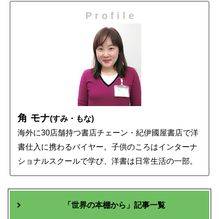
P r o f i l e
角 モナ
(すみ・もな)
海外に30店舗持つ書店チェーン・紀伊國屋書店で洋
書仕入に携わるバイヤー。子供のころはインターナ
ショナルスクールで学び、洋書は日常生活の一部。
「世界の本棚から」記事一覧