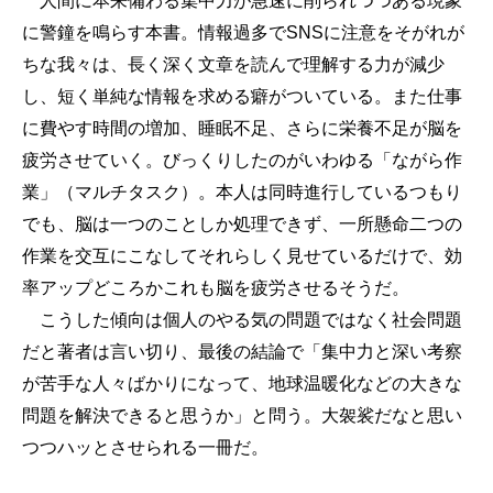
人間に本来備わる集中力が急速に削られつつある現象
に警鐘を鳴らす本書。情報過多でSNSに注意をそがれが
ちな我々は、長く深く文章を読んで理解する力が減少
し、短く単純な情報を求める癖がついている。また仕事
に費やす時間の増加、睡眠不足、さらに栄養不足が脳を
疲労させていく。びっくりしたのがいわゆる「ながら作
業」（マルチタスク）。本人は同時進行しているつもり
でも、脳は一つのことしか処理できず、一所懸命二つの
作業を交互にこなしてそれらしく見せているだけで、効
率アップどころかこれも脳を疲労させるそうだ。
こうした傾向は個人のやる気の問題ではなく社会問題
だと著者は言い切り、最後の結論で「集中力と深い考察
が苦手な人々ばかりになって、地球温暖化などの大きな
問題を解決できると思うか」と問う。大袈裟だなと思い
つつハッとさせられる一冊だ。