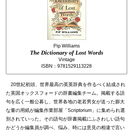
Pip Williams
The Dictionary of Lost Words
Vintage
ISBN：9781529113228
20世紀初頭、世界最高の英英辞典を作るべく結成され
た英国オックスフォードの辞書編集チーム。掲載する語
句を広く一般公募し、世界各地の老若男女が送った膨大
な量の用紙が編集作業部屋「Scriptorium」に集められ選
別されていった。その語句が辞書掲載にふさわしい語句
かどうか編集員が調べ、悩み、時には意見の相違で言い