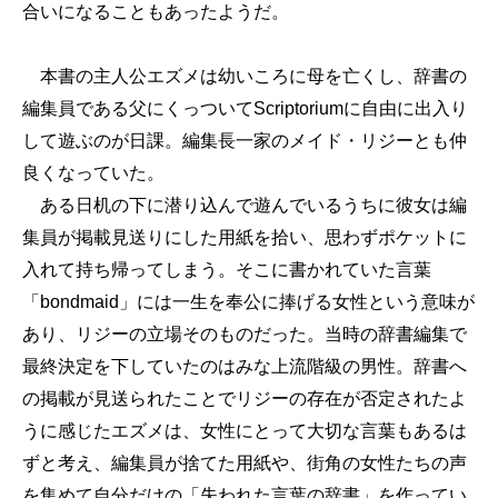
合いになることもあったようだ。
本書の主人公エズメは幼いころに母を亡くし、辞書の
編集員である父にくっついてScriptoriumに自由に出入り
して遊ぶのが日課。編集長一家のメイド・リジーとも仲
良くなっていた。
ある日机の下に潜り込んで遊んでいるうちに彼女は編
集員が掲載見送りにした用紙を拾い、思わずポケットに
入れて持ち帰ってしまう。そこに書かれていた言葉
「bondmaid」には一生を奉公に捧げる女性という意味が
あり、リジーの立場そのものだった。当時の辞書編集で
最終決定を下していたのはみな上流階級の男性。辞書へ
の掲載が見送られたことでリジーの存在が否定されたよ
うに感じたエズメは、女性にとって大切な言葉もあるは
ずと考え、編集員が捨てた用紙や、街角の女性たちの声
を集めて自分だけの「失われた言葉の辞書」を作ってい