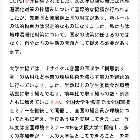
COP21
が開催されました。2020年以降の新たな地球
※1
温暖化対策の枠組みについて国際的な協議が行われま
したが、先進国と発展途上国の対立があり、新ルール
の法的拘束力は限定的なものになりました。私たちは
地球温暖化対策について、国家の政策に任せるのでは
なく、自分たちの生活の問題として捉える必要があり
ます。
大学生協では、リサイクル容器の回収や「樹恩割り
箸」の活用など事業の環境負荷を減らす努力を継続的
に行っています。また、半数以上の学生委員会が環境
活動に取り組んでおり、前年比で取り組みの数・割合
ともに増えています
。全国大学生協連では全国環境
※2
セミナーを継続して開催し、全国の組合員が環境につ
いてともに考え、学びあう場を実現してきました。昨
年度は全国環境セミナー2015を大阪大学で開催し、多
くの参加者が「一人の大学生としてできること」を考