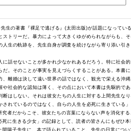
先生の著書『裸足で逃げる』(太田出版)が話題になってい
ヒストリーだ。暴力によって大きくゆがめられながらも、そ
の人生の軌跡を、先生自身が調査を続けながら寄り添い引き
。
に話せないことが多かれ少なかれあるだろう。特に社会的
らだ。そのことが事実を見えづらくすることがある。本書に
力、離婚は決して遠い世界の話ではなく、観光で栄える沖縄
握や社会的な認知は薄く、その点において本書は先駆的であ
判断はしない。それは彼女たちの人生に対する上間先生なり
かされているのではなく、自らの人生を必死に生きている」
研究者だからこそ、彼女たちの言葉にならない声を消化する
死に生きる少女」の記録として、読者の皆さんにもぜひ本
間陽子先生に、本で語られていること、先生の日常につい