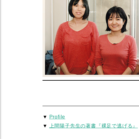
▼
Profile
▼
上間陽子先生の著書『裸足で逃げる』