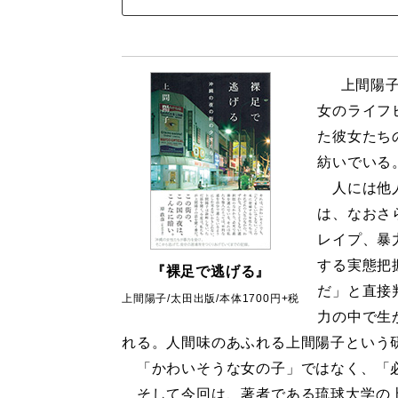
上間陽子
女のライフ
た彼女たち
紡いでいる
人には他人
は、なおさ
レイプ、暴
する実態把
『裸足で逃げる』
だ」と直接
上間陽子/太田出版/本体1700円+税
力の中で生
れる。人間味のあふれる上間陽子という
「かわいそうな女の子」ではなく、「必
そして今回は、著者である琉球大学の上