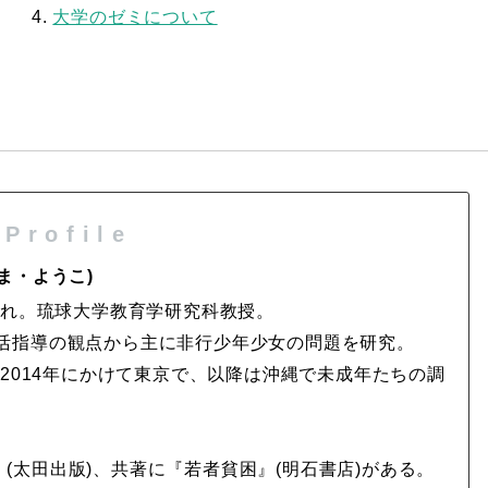
4.
大学のゼミについて
P r o f i l e
ま・ようこ)
生まれ。琉球大学教育学研究科教授。
活指導の観点から主に非行少年少女の問題を研究。
ら2014年にかけて東京で、以降は沖縄で未成年たちの調
。
太田出版)、共著に『若者貧困』(明石書店)がある。