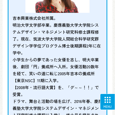
吉本興業株式会社所属。
明治大学文学部卒業。慶應義塾大学大学院シス
テムデザイン・マネジメント研究科修士課程修
了。現在、筑波大学大学院人間総合科学研究群
デザイン学学位プログラム博士後期課程2年に在
学中。
小学生からの夢であった女優を志し、明大卒業
後、劇団「円」養成所へ入所。女優活動20数年
を経て、笑いの道に転じ2005年吉本の養成所
【東京NSC】11期に入学。
【2008年・流行語大賞】を、「グ～～！！」で
受賞。
ドラマ、舞台と活動の場を広げ、2016年春、慶應
MENU
義塾大学大学院システムデザイン・マネジメン