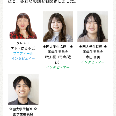
など、多彩なお話をお聞きしました。
タレント
全国大学生協連 全
全国大学生協連 全
エド・はるみ 氏
国学生委員会
国学生委員会
プロフィール
戸張 桜（司会/進
寺山 有美
インタビュイー
行）
インタビュアー
インタビュアー
全国大学生協連 全
国学生委員会