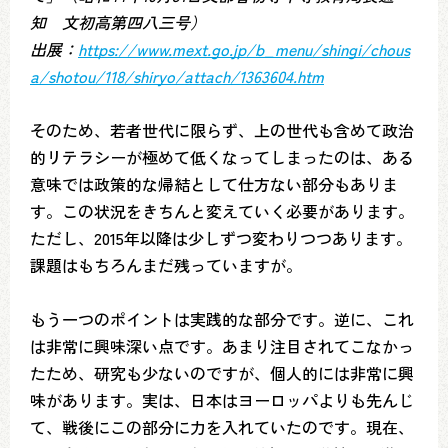
知 文初高第四八三号）
出展：
https://www.mext.go.jp/b_menu/shingi/chous
a/shotou/118/shiryo/attach/1363604.htm
そのため、若者世代に限らず、上の世代も含めて政治
的リテラシーが極めて低くなってしまったのは、ある
意味では政策的な帰結として仕方ない部分もありま
す。この状況をきちんと変えていく必要があります。
ただし、2015年以降は少しずつ変わりつつあります。
課題はもちろんまだ残っていますが。
もう一つのポイントは実践的な部分です。逆に、これ
は非常に興味深い点です。あまり注目されてこなかっ
たため、研究も少ないのですが、個人的には非常に興
味があります。実は、日本はヨーロッパよりも先んじ
て、戦後にこの部分に力を入れていたのです。現在、