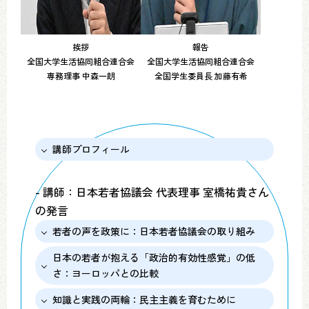
挨拶
報告
全国大学生活協同組合連合会
全国大学生活協同組合連合会
専務理事 中森一朗
全国学生委員長 加藤有希
講師プロフィール
- 講師：日本若者協議会 代表理事 室橋祐貴さん
の発言
若者の声を政策に：日本若者協議会の取り組み
日本の若者が抱える「政治的有効性感覚」の低
さ：ヨーロッパとの比較
知識と実践の両輪：民主主義を育むために