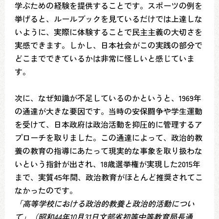
学ぶための経験を提供することです。スポーツの例を
挙げると、ルールブックを見ているだけでは上達しな
いように、実際に体験することで民主主義の大切さを
実感できます。しかし、日本社会がこの実践の部分で
どこまでできているかは非常に怪しいと感じていま
す。
次に、なぜ知識が不足しているのかというと、1969年
の通達が大きな要因です。当時の安保闘争や学生運動
を受けて、日本政府は政治活動を抑圧的に管理するア
プローチを取りました。この通達によって、政治的教
養の教育の指導にあたって現実的な事象を取り扱わな
いという指針が出され、18歳選挙権が実現した2015年
まで、実質45年間、政治教育がほとんど推奨されてこ
なかったのです。
「高等学校における政治的教養と政治的活動につい
て」（昭和44年10月31日文部省初等中等教育局長通