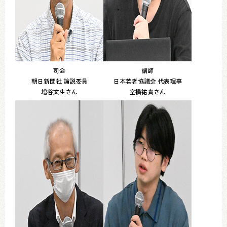
司会
講師
朝日新聞社 論説委員
日本若者協議会 代表理事
増谷文生さん
室橋祐貴さん