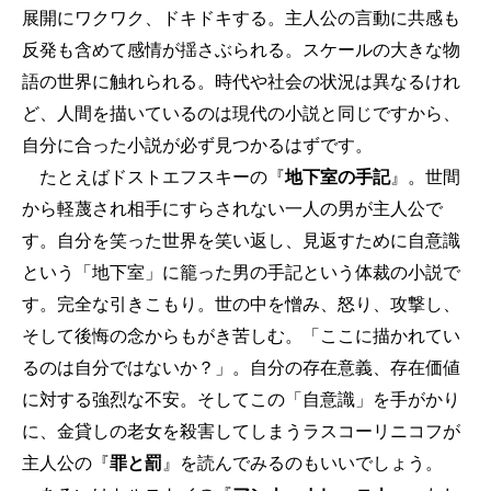
展開にワクワク、ドキドキする。主人公の言動に共感も
反発も含めて感情が揺さぶられる。スケールの大きな物
語の世界に触れられる。時代や社会の状況は異なるけれ
ど、人間を描いているのは現代の小説と同じですから、
自分に合った小説が必ず見つかるはずです。
たとえばドストエフスキーの『
地下室の手記
』。世間
から軽蔑され相手にすらされない一人の男が主人公で
す。自分を笑った世界を笑い返し、見返すために自意識
という「地下室」に籠った男の手記という体裁の小説で
す。完全な引きこもり。世の中を憎み、怒り、攻撃し、
そして後悔の念からもがき苦しむ。「ここに描かれてい
るのは自分ではないか？」。自分の存在意義、存在価値
に対する強烈な不安。そしてこの「自意識」を手がかり
に、金貸しの老女を殺害してしまうラスコーリニコフが
主人公の『
罪と罰
』を読んでみるのもいいでしょう。