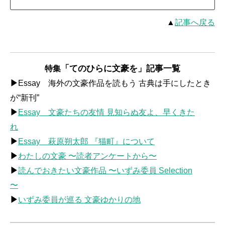
▲
記事へ戻る
「てのひらに文豪を」記事一覧
特集
▶
Essay 海外の文豪作品を読もう 古典は手にしたとき
が“新刊”
▶
Essay 文豪たちの友情 見知らぬ友よ、早くきた
れ
▶
Essay 萩原朔太郎 『猫町』について
▶
わたしの文豪 〜読者アンケートから〜
▶
読んでおきたい文豪作品 〜いずみ委員 Selection
〜
▶
いずみ委員が巡る 文豪ゆかりの地