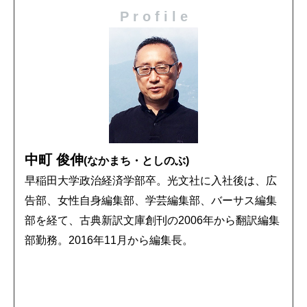
P r o f i l e
中町 俊伸
(なかまち・としのぶ)
早稲田大学政治経済学部卒。光文社に入社後は、広
告部、女性自身編集部、学芸編集部、バーサス編集
部を経て、古典新訳文庫創刊の2006年から翻訳編集
部勤務。2016年11月から編集長。