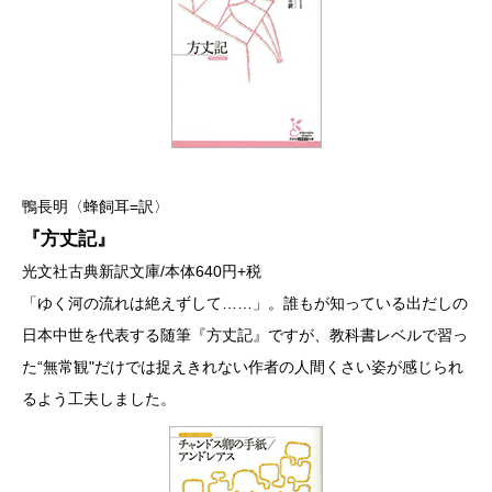
鴨長明〈蜂飼耳=訳〉
『方丈記』
光文社古典新訳文庫/本体640円+税
「ゆく河の流れは絶えずして……」。誰もが知っている出だしの
日本中世を代表する随筆『方丈記』ですが、教科書レベルで習っ
た“無常観"だけでは捉えきれない作者の人間くさい姿が感じられ
るよう工夫しました。