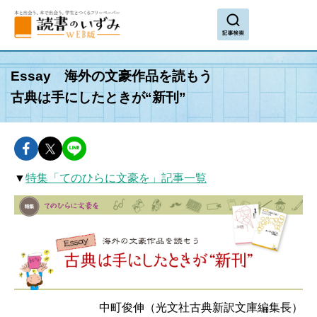
search
Essay 海外の文豪作品を読もう
古典は手にしたときが“新刊”
facebookでshareできます
twitterでshareできます
lineでshareできます
▼
特集「てのひらに文豪を」記事一覧
中町俊伸（光文社古典新訳文庫編集長）