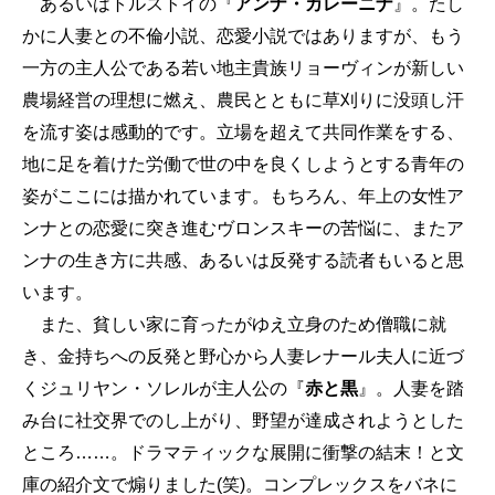
あるいはトルストイの『
アンナ・カレーニナ
』。たし
かに人妻との不倫小説、恋愛小説ではありますが、もう
一方の主人公である若い地主貴族リョーヴィンが新しい
農場経営の理想に燃え、農民とともに草刈りに没頭し汗
を流す姿は感動的です。立場を超えて共同作業をする、
地に足を着けた労働で世の中を良くしようとする青年の
姿がここには描かれています。もちろん、年上の女性ア
ンナとの恋愛に突き進むヴロンスキーの苦悩に、またア
ンナの生き方に共感、あるいは反発する読者もいると思
います。
また、貧しい家に育ったがゆえ立身のため僧職に就
き、金持ちへの反発と野心から人妻レナール夫人に近づ
くジュリヤン・ソレルが主人公の『
赤と黒
』。人妻を踏
み台に社交界でのし上がり、野望が達成されようとした
ところ……。ドラマティックな展開に衝撃の結末！と文
庫の紹介文で煽りました(笑)。コンプレックスをバネに