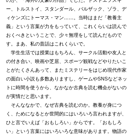
のが、「海外の文豪の作品」でした。ドストエフスキ
ー、トルストイ、スタンダール、バルザック、ゾラ、デ
ィケンズにトーマス・マン……。当時はまだ「教養主
義」という言葉が力をもっていて、これくらいは読んで
おくべきということで、少々無理をして読んだもので
す。まあ、私の昔話はこれくらいで。
学生生活では授業はもちろん、サークル活動や友人と
の付き合い、映画や芝居、スポーツ観戦などやりたいこ
とがたくさんあって、またミステリーをはじめ現代作家
の面白い小説も多数ありますし、ゲームやSNSなどネッ
トに時間を使うから、なかなか古典を読む機会がないの
が実情だと思います。
そんななかで、なぜ古典を読むのか。教養が身につ
く、ためになるとか世間的にはいろいろ言われますが、
ひと言でいえば「おもしろい」からです。「おもしろ
い」という言葉にはいろいろな意味があります。物語の