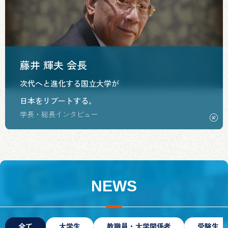
藤井 輝夫 会長
次代へと進化する国立大学が
日本をリブートする。
学長・総長インタビュー
NEWS
全て
大学生
教職員・大学関係者
受験生