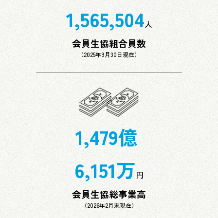
「エデュース学校経営研究所」サイトに大学生協の
1,565,504
未来像をテーマとした対談記事が公開されました
人
会員生協組合員数
NEW
2026年07月29日 (水)
（2025年9月30日現在）
非営利活動法人 ピルコン 染矢明日香さん インタ
ビュー
2026年07月28日 (火)
2026年度 日韓大学生協交流会を北海道にて実施しま
した。
1,479
億
6,151
万
円
会員生協総事業高
（2026年2月末現在）