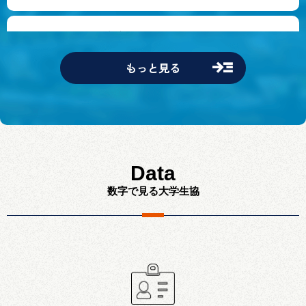
NEW
2026年08月03日 (月)
「私」を見つけるためのレシピ 毎日の料理は、0
もっと見る
と100のあいだにある 料理家／管理栄養士 長谷
川 あかり 氏 インタビュー
NEW
2026年08月01日 (土)
[大学生協でつながるなかま]
私が解決します！「一言カードの回答例あれこれ」
Data
数字で見る大学生協
NEW
2026年07月31日 (金)
新入生の保護者55,076名から回答
「2026年度保護者に聞く新入生調査」概要報告
NEW
2026年07月30日 (木)