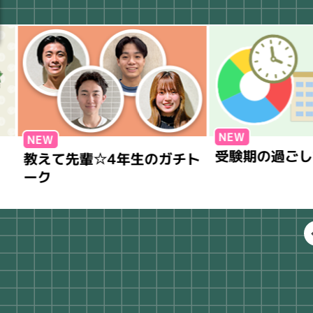
受験期の過ごし方
教えて先輩☆4年生のガチト
ーク