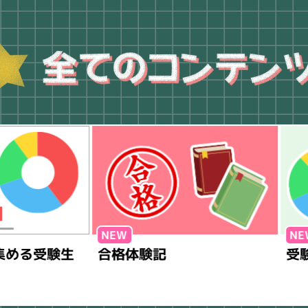
受験生
合格体験記
受験期の