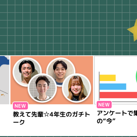
アンケートで集める
教えて先輩☆4年生のガチト
の“今”
ーク