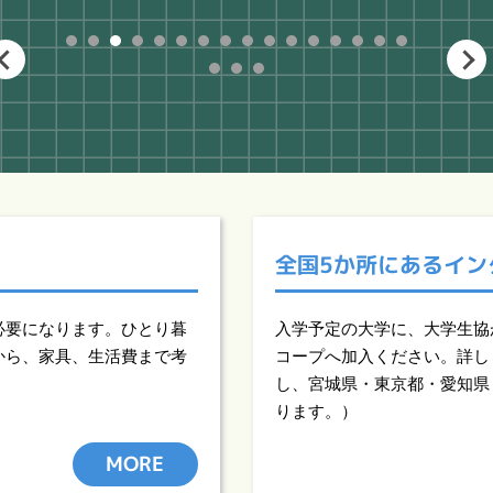
1
2
3
4
5
6
7
8
9
10
11
12
13
14
15
16
17
18
19
全国5か所にある
イン
必要になります。ひとり暮
入学予定の大学に、大学生協
から、家具、生活費まで考
コープへ加入ください。詳し
し、宮城県・東京都・愛知県
ります。）
MORE