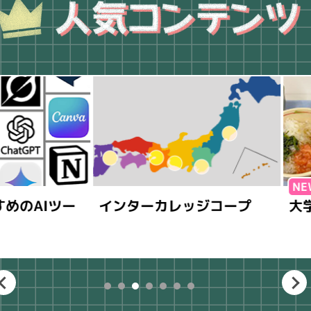
Iツー
インターカレッジコープ
大学生の
1
2
3
4
5
6
7