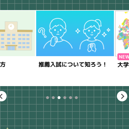
推薦入試について知ろう！
大学生の
1
2
3
4
5
6